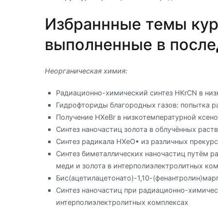
Избраннные темы кур
выполненные в после
Неорганическая химия:
Радиационно-химический синтез HKrCN в низ
Гидрофториды благородных газов: попытка р
Получение HXeBr в низкотемпературной ксен
Синтез наночастиц золота в облучённых раст
Синтез радикала НХеО• из различных прекурс
Синтез биметаллических наночастиц путём р
меди и золота в интерполиэлектролитных ко
Бис(ацетилацетонато)-1,10-(фенантролин)мар
Синтез наночастиц при радиационно-химичес
интерполиэлектролитных комплексах