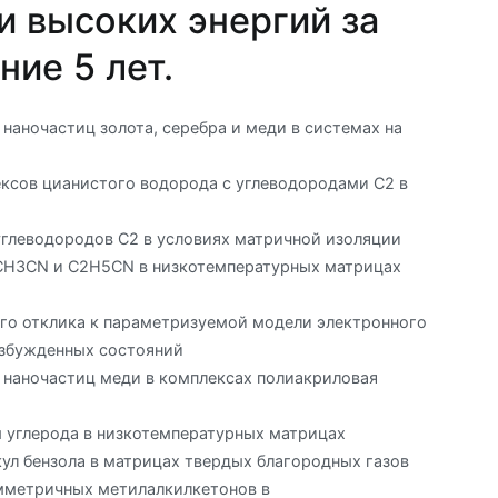
и высоких энергий за
ние 5 лет.
аночастиц золота, серебра и меди в системах на
ксов цианистого водорода с углеводородами С2 в
глеводородов C2 в условиях матричной изоляции
CH3CN и C2H5CN в низкотемпературных матрицах
го отклика к параметризуемой модели электронного
озбужденных состояний
наночастиц меди в комплексах полиакриловая
 углерода в низкотемпературных матрицах
л бензола в матрицах твердых благородных газов
мметричных метилалкилкетонов в