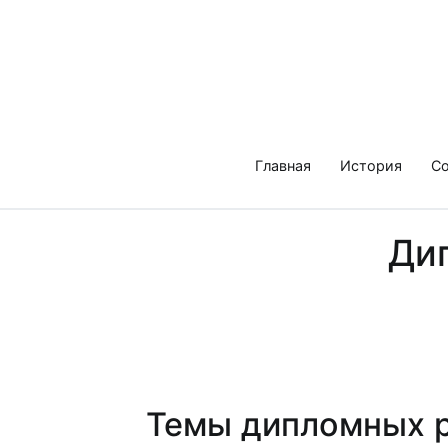
Перейти
к
содержимому
Главная
История
Со
Ди
Темы дипломных р