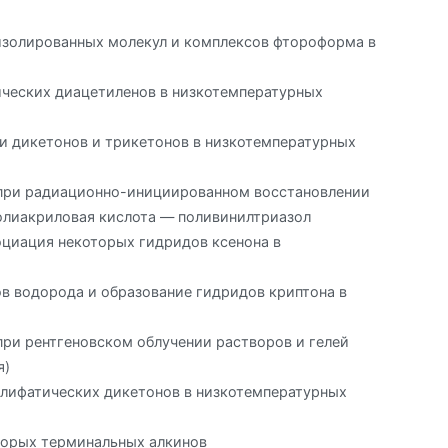
золированных молекул и комплексов фтороформа в
ических диацетиленов в низкотемпературных
и дикетонов и трикетонов в низкотемпературных
при радиационно-инициированном восстановлении
полиакриловая кислота — поливинилтриазол
циация некоторых гидридов ксенона в
 водорода и образование гидридов криптона в
ри рентгеновском облучении растворов и гелей
я)
алифатических дикетонов в низкотемпературных
торых терминальных алкинов