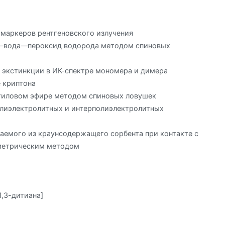
 маркеров рентгеновского излучения
л—вода—пероксид водорода методом спиновых
 экстинкции в ИК-спектре мономера и димера
 криптона
этиловом эфире методом спиновых ловушек
олиэлектролитных и интерполиэлектролитных
аемого из краунсодержащего сорбента при контакте с
метрическим методом
1,3-дитиана]