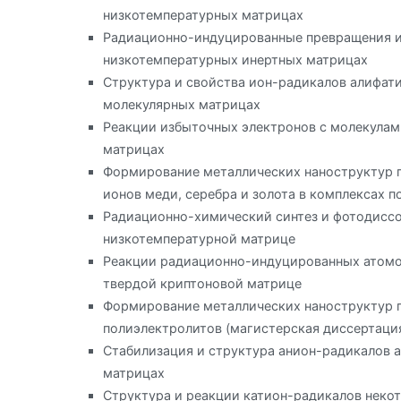
низкотемпературных матрицах
Радиационно-индуцированные превращения и
низкотемпературных инертных матрицах
Структура и свойства ион-радикалов алифат
молекулярных матрицах
Реакции избыточных электронов с молекулам
матрицах
Формирование металлических наноструктур 
ионов меди, серебра и золота в комплексах 
Радиационно-химический синтез и фотодиссо
низкотемпературной матрице
Реакции радиационно-индуцированных атомов
твердой криптоновой матрице
Формирование металлических наноструктур п
полиэлектролитов (магистерская диссертаци
Стабилизация и структура анион-радикалов 
матрицах
Структура и реакции катион-радикалов неко