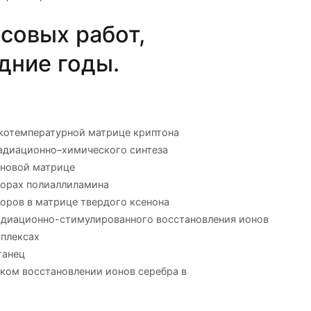
совых работ,
дние годы.
котемпературной матрице криптона
адиационно–химического синтеза
оновой матрице
ворах полиаллиламина
оров в матрице твердого ксенона
адиационно-стимулированного восстановления ионов
мплексах
ганец
ком восстановлении ионов серебра в