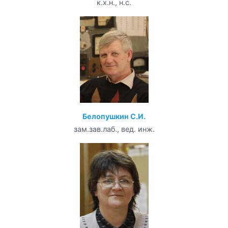
к.х.н., н.с.
Белопушкин С.И.
зам.зав.лаб., вед. инж.