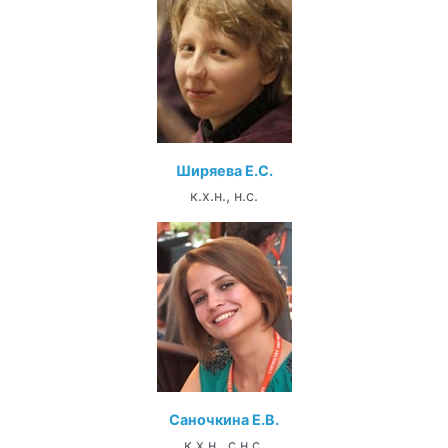
Ширяева Е.С.
к.х.н., н.с.
Саночкина Е.В.
к.х.н., с.н.с.