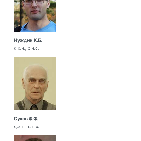
Нуждин К.Б.
к.х.н., с.н.с.
Сухов Ф.Ф.
д.х.н., в.н.с.