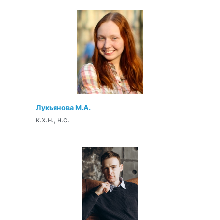
Лукьянова М.А.
к.х.н., н.с.