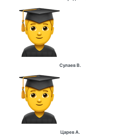
Сулаев В.
Царев А.