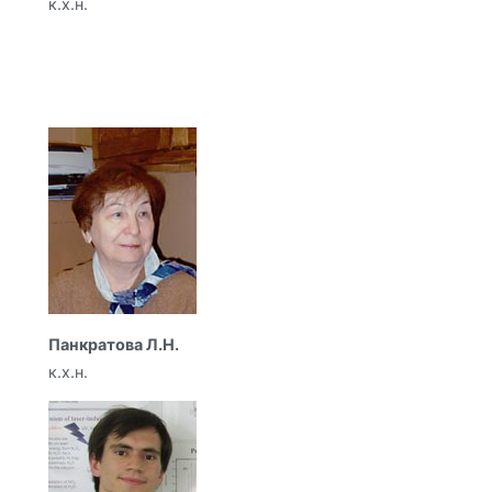
к.х.н.
Панкратова Л.Н.
к.х.н.