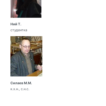
Ний Т.
студентка
Силаев М.М.
к.х.н., с.н.с.