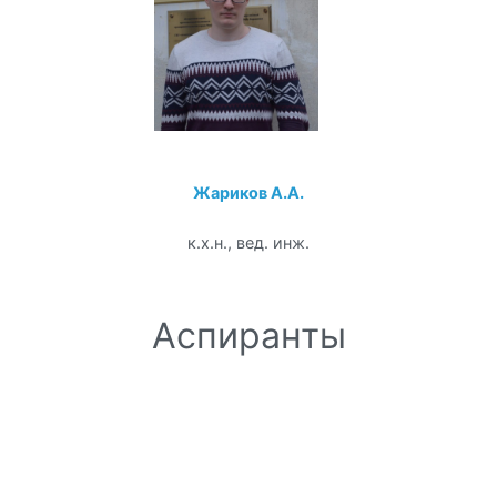
Жариков А.А.
к.х.н., вед. инж.
Аспиранты