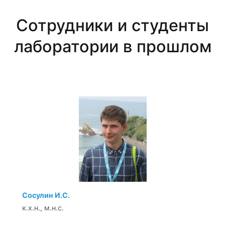
Сотрудники и студенты
лаборатории в прошлом
Сосулин И.С.
к.х.н., м.н.с.