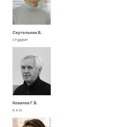
Скутельник В.
студент
Ковалев Г.В.
к.х.н.