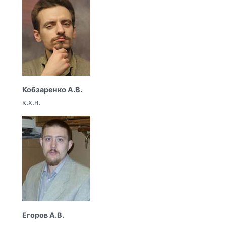
Кобзаренко А.В.
к.х.н.
Егоров А.В.