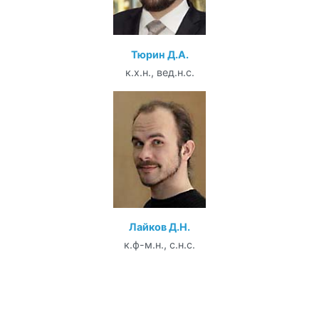
Тюрин Д.А.
к.х.н., вед.н.с.
Лайков Д.Н.
к.ф-м.н., с.н.с.