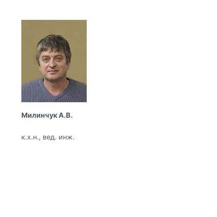
Милинчук А.В.
к.х.н., вед. инж.