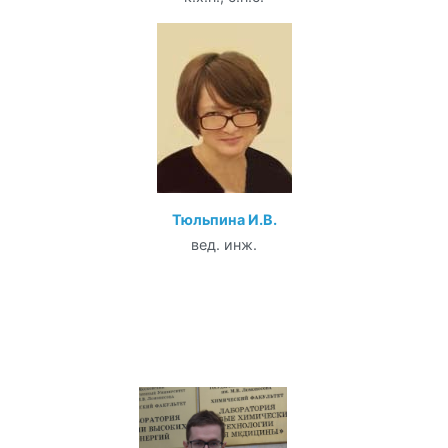
Тюльпина И.В.
вед. инж.