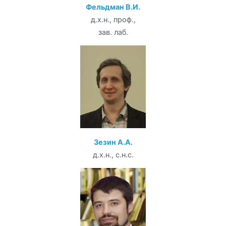
Фельдман В.И.
д.х.н., проф.,
зав. лаб.
Зезин А.А.
д.х.н., с.н.с.