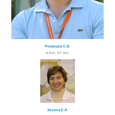
Рязанцев С.В.
к.х.н., ст. н.с.
Зезина Е.А.