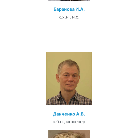
Баранова И.А.
к.х.н., н.с.
Данченко А.В.
к.б.н., инженер